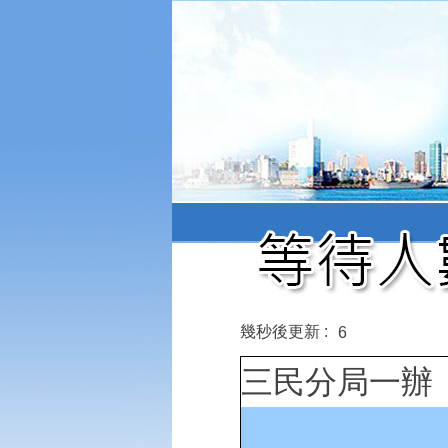
幾秒後更新 :
6
三民分局一辦 最