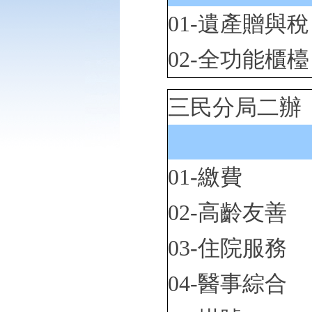
01-遺產贈與稅
02-全功能櫃檯
三民分局二辦 最
01-繳費
02-高齡友善
03-住院服務
04-醫事綜合