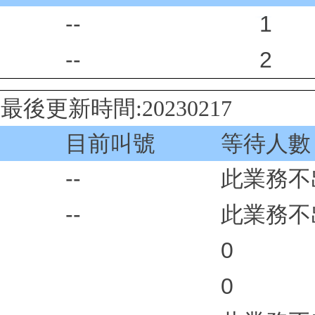
--
1
--
2
後更新時間:20230217
目前叫號
等待人數
--
此業務不
--
此業務不
0
0